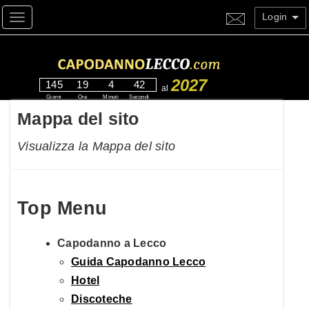
Login
Toggle navigation
2027
145
19
4
42
al
Giorni
Ore
Minuti
Secondi
Mappa del sito
Visualizza la Mappa del sito
Top Menu
Capodanno a Lecco
Guida Capodanno Lecco
Hotel
Discoteche