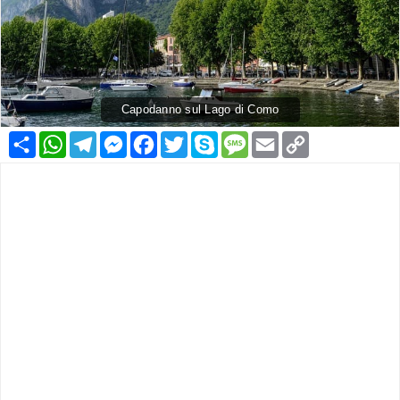
Capodanno sul Lago di Como
Condividi
WhatsApp
Telegram
Messenger
Facebook
Twitter
Skype
Message
Email
Copy
Link