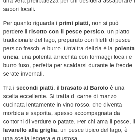
una vera prelibatezza per chi desidera assaporare i
sapori locali.
Per quanto riguarda i
primi piatti
, non si può
perdere il
risotto con il pesce persico
, un piatto
tradizionale del lago, preparato con filetti di pesce
persico freschi e burro. Un'altra delizia è la
polenta
uncia
, una polenta arricchita con formaggi locali e
burro fuso, perfetta per scaldarsi durante le fredde
serate invernali.
Tra i
secondi piatti
, il
brasato al Barolo
è una
scelta eccellente. Si tratta di carne di manzo
cucinata lentamente in vino rosso, che diventa
morbida e saporita, spesso accompagnata da
contorni di verdure o patate. Per chi ama il pesce, il
lavarello alla griglia
, un pesce tipico del lago, è
una scelta leggera e gustosa.