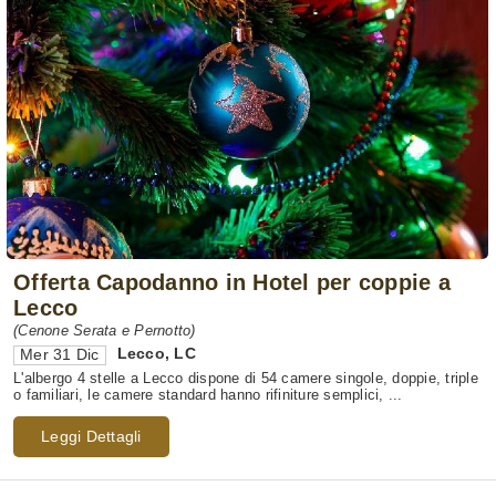
Offerta Capodanno in Hotel per coppie a
Lecco
(Cenone Serata e Pernotto)
Lecco
,
LC
Mer 31 Dic
L'albergo 4 stelle a Lecco dispone di 54 camere singole, doppie, triple
o familiari, le camere standard hanno rifiniture semplici, ...
Leggi Dettagli