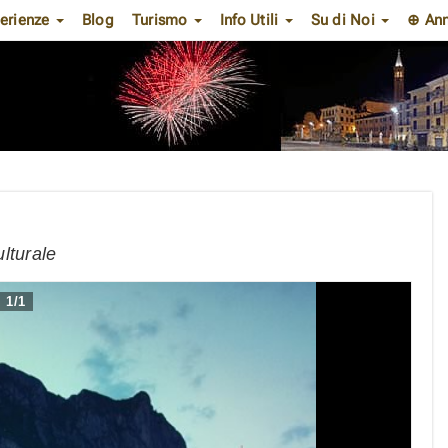
erienze
Blog
Turismo
Info Utili
Su di Noi
⊕ Ann
ulturale
1
/
1