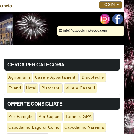
LOGIN
uncio
info@capodannolecco.com
CERCA PER CATEGORIA
Agriturismi
Case e Appartamenti
Discoteche
Eventi
Hotel
Ristoranti
Ville e Castelli
OFFERTE CONSIGLIATE
Per Famiglie
Per Coppie
Terme o SPA
Capodanno Lago di Como
Capodanno Varenna