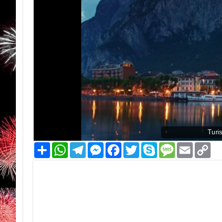
Turi
Condividi
WhatsApp
Telegram
Messenger
Facebook
Twitter
Skype
Message
Email
Co
Li