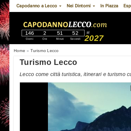
Capodanno a Lecco
Nei Dintorni
In Piazza
Esp
146
2
51
51
al
2027
Giorni
Ore
Minuti
Secondi
Home
Turismo Lecco
Turismo Lecco
Lecco come città turistica, itinerari e turismo c