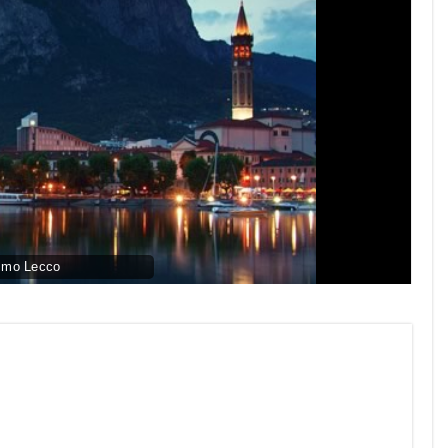
smo Lecco
py
nk