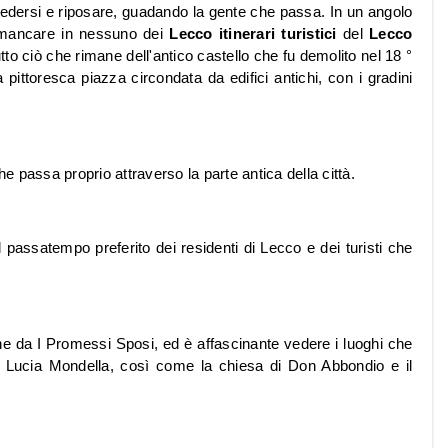
edersi e riposare, guadando la gente che passa. In un angolo
ò mancare in nessuno dei
Lecco itinerari turistici
del
Lecco
tutto ciò che rimane dell'antico castello che fu demolito nel 18 °
ittoresca piazza circondata da edifici antichi, con i gradini
he passa proprio attraverso la parte antica della città.
 passatempo preferito dei residenti di Lecco e dei turisti che
cene da I Promessi Sposi, ed è affascinante vedere i luoghi che
i Lucia Mondella, così come la chiesa di Don Abbondio e il